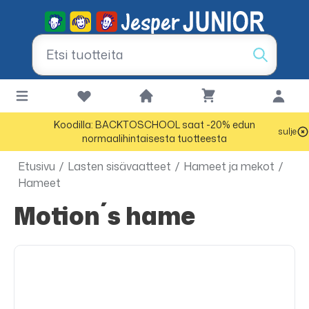
Koodilla: BACKTOSCHOOL saat -20% edun
sulje
normaalihintaisesta tuotteesta
Etusivu
/
Lasten sisävaatteet
/
Hameet ja mekot
/
Hameet
Motion´s hame