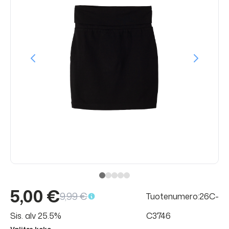
5,00 €
9,99 €
Tuotenumero:26C-
Sis. alv 25.5%
C3746