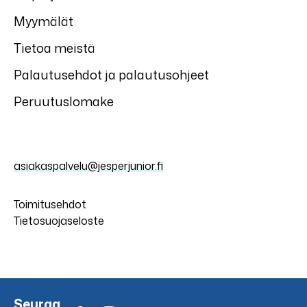
Myymälät
Tietoa meistä
Palautusehdot ja palautusohjeet
Peruutuslomake
asiakaspalvelu@jesperjunior.fi
Toimitusehdot
Tietosuojaseloste
Seuraa