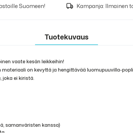
 ostoille Suomeen!
Kampanja: Ilmainen to
Tuotekuvaus
inen vaate kesän leikkeihin!
materiaali on kevyttä ja hengittävää luomupuuvilla-poplii
joka ei kiristä.
nä, samanväristen kanssa)
ta