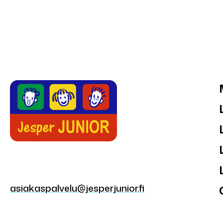
asiakaspalvelu@jesperjunior.fi