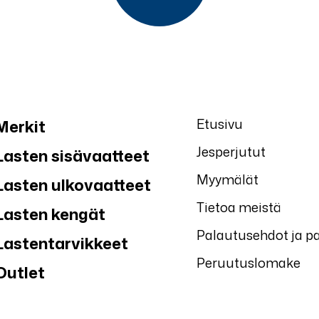
Etusivu
Merkit
Jesperjutut
Lasten sisävaatteet
Myymälät
Lasten ulkovaatteet
Tietoa meistä
Lasten kengät
Palautusehdot ja p
Lastentarvikkeet
Peruutuslomake
Outlet