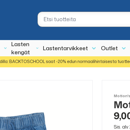
Lasten
Lastentarvikkeet
Outlet
kengät
dilla: BACKTOSCHOOL saat -20% edun normaalihintaisesta tuotte
Motion'
Mot
ALE
50%
9,0
Sis. al