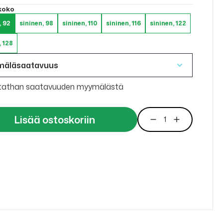
 koko
, 92
sininen, 98
sininen, 110
sininen, 116
sininen, 122
, 128
mäläsaatavuus
tathan saatavuuden myymälästä
Lisää ostoskoriin