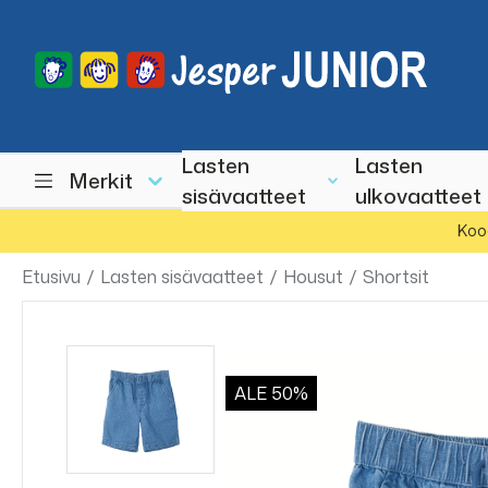
Lasten
Lasten
Merkit
sisävaatteet
ulkovaatteet
Koo
Etusivu
/
Lasten sisävaatteet
/
Housut
/
Shortsit
ALE
50%