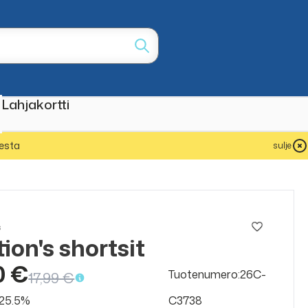
Lahjakortti
esta
sulje
s
ion's shortsit
ALE
50%
0 €
Tuotenumero:26C-
17,99 €
v 25.5%
C3738