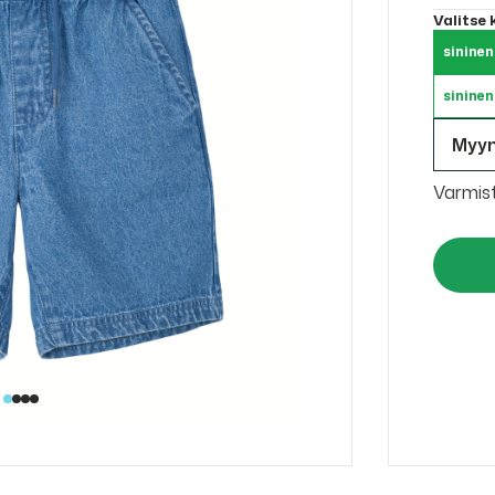
Valitse
sininen
sininen
Myy
Varmis