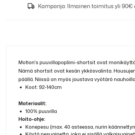
Kampanja: Ilmainen toimitus yli 90€
Motion's puuvillapopliini-shortsit ovat monikäyttö
Nämä shortsit ovat kesän ykkösvalinta. Housujen 
päällä. Niissä on myös joustava vyötärö nauhoilla, 
Koot: 92-140cm
Materiaalit:
100% puuvilla
Hoito-ohje:
Konepesu (max. 40 asteessa, nurin käännetty
Käytä pesuainetta, joka ei sisällä valkaisuainet