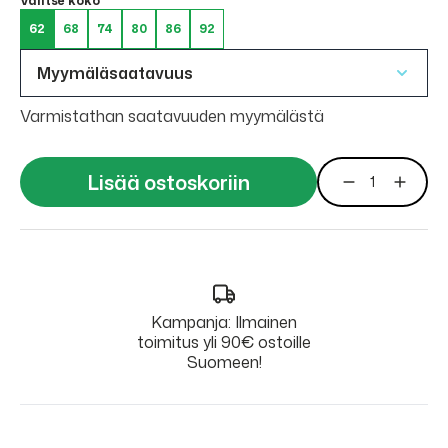
Valitse koko
62
68
74
80
86
92
Myymäläsaatavuus
Varmistathan saatavuuden myymälästä
Lisää ostoskoriin
Kampanja: Ilmainen
toimitus yli 90€ ostoille
Suomeen!