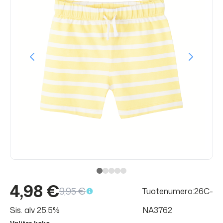
4,98 €
9,95 €
Tuotenumero:26C-
Sis. alv 25.5%
NA3762