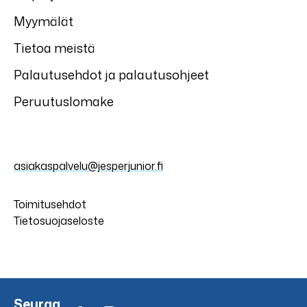
Myymälät
Tietoa meistä
Palautusehdot ja palautusohjeet
Peruutuslomake
asiakaspalvelu@jesperjunior.fi
Toimitusehdot
Tietosuojaseloste
Seuraa