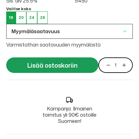
Sis. alv 25.5%
5450
Valitse koko
19
20
24
28
Myymäläsaatavuus
Varmistathan saatavuuden myymälästä
Lisää ostoskoriin
Kampanja: Ilmainen
toimitus yli 90€ ostoille
Suomeen!