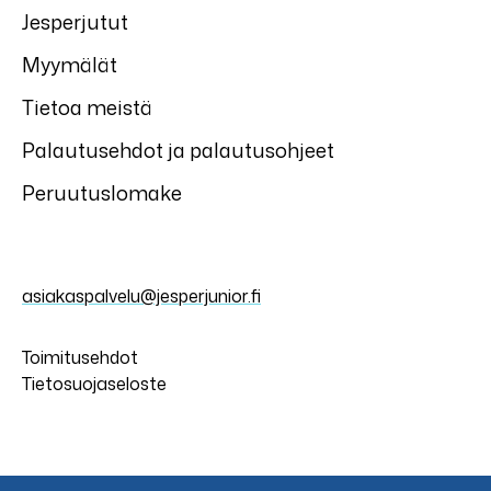
Jesperjutut
Myymälät
Tietoa meistä
Palautusehdot ja palautusohjeet
Peruutuslomake
asiakaspalvelu@jesperjunior.fi
Toimitusehdot
Tietosuojaseloste