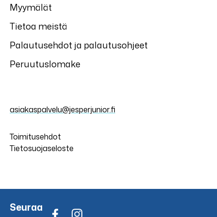
Myymälät
Tietoa meistä
Palautusehdot ja palautusohjeet
Peruutuslomake
asiakaspalvelu@jesperjunior.fi
Toimitusehdot
Tietosuojaseloste
Seuraa