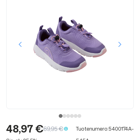
48,97 €
69,95 €
Tuotenumero:5400174A-