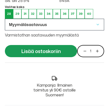
Sis. alv 25.5%
545A
Valitse koko
28
29
31
32
33
34
35
36
37
39
40
Myymäläsaatavuus
Varmistathan saatavuuden myymälästä
Lisää ostoskoriin
Kampanja: Ilmainen
toimitus yli 90€ ostoille
Suomeen!