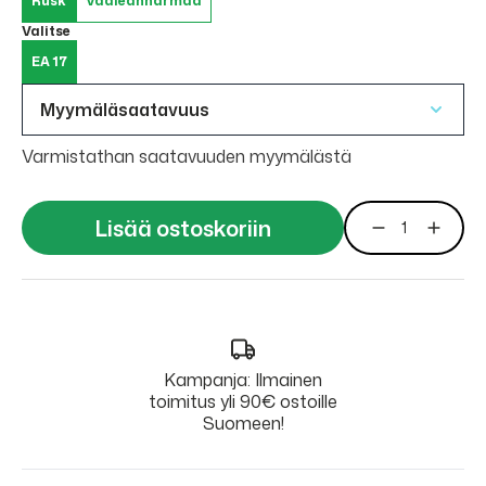
Rusk
Vaaleanharmaa
Valitse
EA 17
Myymäläsaatavuus
Varmistathan saatavuuden myymälästä
Lisää ostoskoriin
Kampanja: Ilmainen
toimitus yli 90€ ostoille
Suomeen!