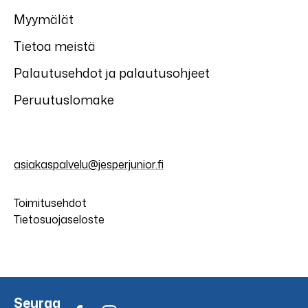
Myymälät
Tietoa meistä
Palautusehdot ja palautusohjeet
Peruutuslomake
asiakaspalvelu@jesperjunior.fi
Toimitusehdot
Tietosuojaseloste
Seuraa