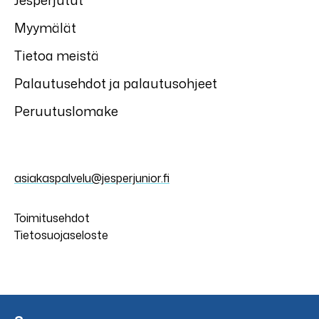
Jesperjutut
Myymälät
Tietoa meistä
Palautusehdot ja palautusohjeet
Peruutuslomake
asiakaspalvelu@jesperjunior.fi
Toimitusehdot
Tietosuojaseloste