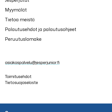
Jesperjutut
Myymälät
Tietoa meistä
Palautusehdot ja palautusohjeet
Peruutuslomake
asiakaspalvelu@jesperjunior.fi
Toimitusehdot
Tietosuojaseloste