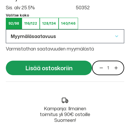
Sis. alv 25.5%
50352
Valitse koko
92/98
116/122
128/134
140/146
Myymäläsaatavuus
Varmistathan saatavuuden myymälästä
Lisää ostoskoriin
Kampanja: Ilmainen
toimitus yli 90€ ostoille
Suomeen!