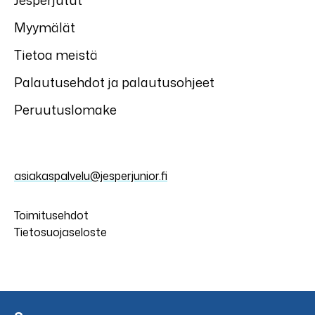
Jesperjutut
Myymälät
Tietoa meistä
Palautusehdot ja palautusohjeet
Peruutuslomake
asiakaspalvelu@jesperjunior.fi
Toimitusehdot
Tietosuojaseloste