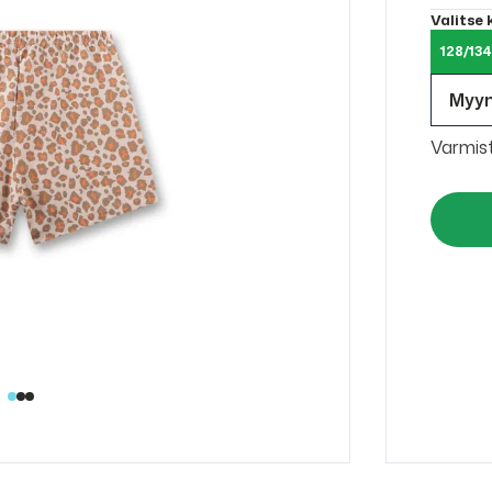
Valitse
128/13
Myy
Varmis