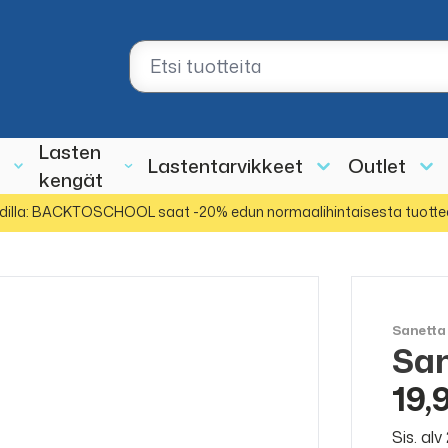
Lasten
Lastentarvikkeet
Outlet
kengät
dilla: BACKTOSCHOOL saat -20% edun normaalihintaisesta tuotte
Sanetta
San
19,
Sis. al