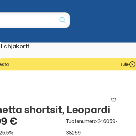
Lahjakortti
esta
sulje
etta shortsit, Leopardi
99 €
Tuotenumero:246059-
v 25.5%
38259