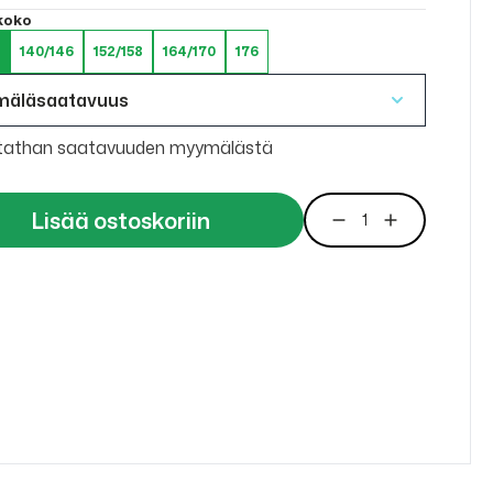
 koko
4
140/146
152/158
164/170
176
mäläsaatavuus
tathan saatavuuden myymälästä
Lisää ostoskoriin