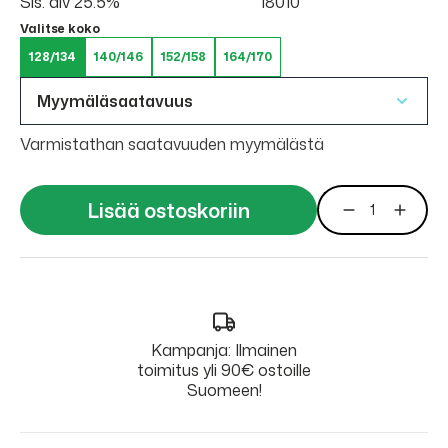
Sis. alv 25.5%
18010
Valitse koko
128/134
140/146
152/158
164/170
Myymäläsaatavuus
Varmistathan saatavuuden myymälästä
Lisää ostoskoriin
Kampanja: Ilmainen
toimitus yli 90€ ostoille
Suomeen!