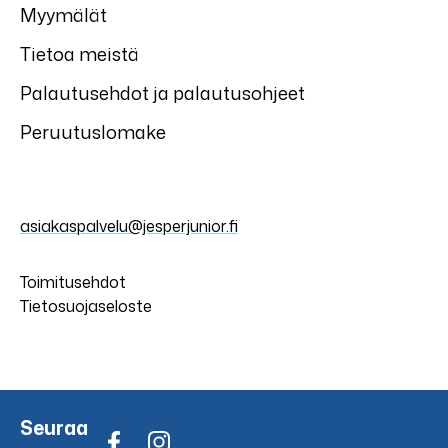
Myymälät
Tietoa meistä
Palautusehdot ja palautusohjeet
Peruutuslomake
asiakaspalvelu@jesperjunior.fi
Toimitusehdot
Tietosuojaseloste
Seuraa