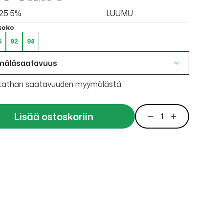
v 25.5%
LUUMU
 koko
6
92
98
mäläsaatavuus
tathan saatavuuden myymälästä
Lisää ostoskoriin