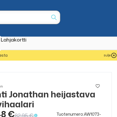
Lahjakortti
esta
sulje
an
ti Jonathan heijastava
ALE
50%
vihaalari
48 €
Tuotenumero:AW1073-
82,95 €