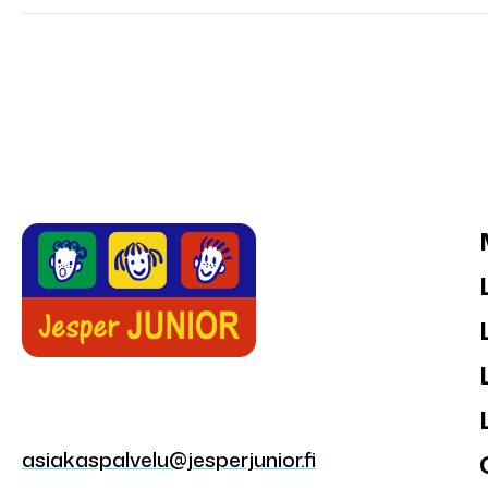
asiakaspalvelu@jesperjunior.fi