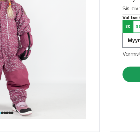
Sis. al
Valitse
80
8
Myy
Varmis