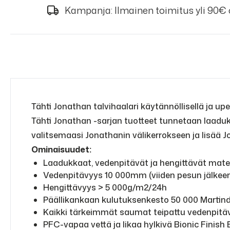
Kampanja: Ilmainen toimitus yli 90€
Tähti Jonathan talvihaalari käytännöllisellä ja upe
Tähti Jonathan -sarjan tuotteet tunnetaan laadukk
valitsemaasi Jonathanin välikerrokseen ja lisää
Ominaisuudet:
Laadukkaat, vedenpitävät ja hengittävät mater
Vedenpitävyys 10 000mm (viiden pesun jälkee
Hengittävyys > 5 000g/m2/24h
Päällikankaan kulutuksenkesto 50 000 Martin
Kaikki tärkeimmät saumat teipattu vedenpitäv
PFC-vapaa vettä ja likaa hylkivä Bionic Finish