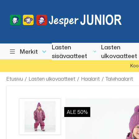
Lasten
Lasten
Merkit
sisävaatteet
ulkovaatteet
Koo
Etusivu
/
Lasten ulkovaatteet
/
Haalarit
/
Talvihaalarit
ALE
50%