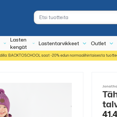
Lasten
Lastentarvikkeet
Outlet
kengät
dilla: BACKTOSCHOOL saat -20% edun normaalihintaisesta tuotte
Jonath
Täh
ALE
50%
tal
41,