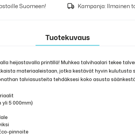
 ostoille Suomeen!
Kampanja: Ilmainen to
Tuotekuvaus
alla heijastavalla printillä! Muhkea talvihaalari tekee talv
aista materiaaleistaan, jotka kestävät hyvin kulutusta se
 Jonathan talviasusteita tehdäksesi koko asusta säänkest
iaalit
n yli 5 000mm)
dale
iksi
 Eco-pinnoite