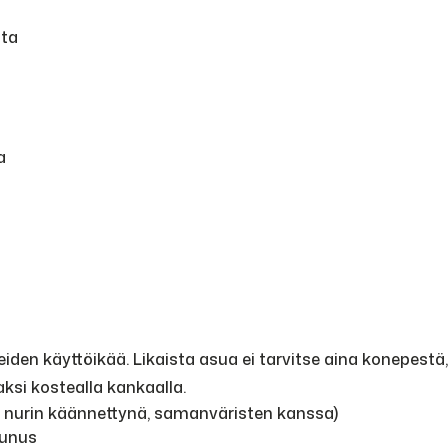
sta
a
en käyttöikää. Likaista asua ei tarvitse aina konepestä, 
ksi kostealla kankaalla.
, nurin käännettynä, samanväristen kanssa)
eunus