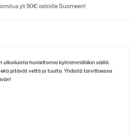
imitus yli 90€ ostoille Suomeen!
en ulkoiluista huolettomia kylmimmilläkin säillä.
kä pitävät vettä ja tuulta. Yhdistä tarvittaessa
ävän!