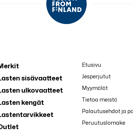
Etusivu
Merkit
Jesperjutut
Lasten sisävaatteet
Myymälät
Lasten ulkovaatteet
Tietoa meistä
Lasten kengät
Palautusehdot ja p
Lastentarvikkeet
Peruutuslomake
Outlet