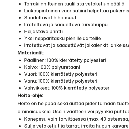
Tarrakiinnitteinen tuulilista vetoketjun päällä
Liukaspintainen vuorisatiini helpottaa pukemi
Säädettävät hihansuut
Irrotettava ja säädettävä turvahuppu
Heijastava printti
Yksi nepparitasku pienille aarteille
Irrotettavat ja säädettävät jalkalenkit lahkeiss
Materiaalit:
Päällinen: 100% kierrätetty polyesteri
Kalvo: 100% polyuretaani
Vuori: 100% kierrätetty polyesteri
Vanu: 100% kierrätetty polyesteri
Vahvikkeet: 100% kierrätetty polyesteri
Hoito-ohje:
Hoito on helppoa sekä auttaa pidentämään tuotteid
ominaisuuksia. Usein vaatteen voi pyyhkiä puhtaa
Konepesu vain tarvittaessa (max. 40 asteessa
Sulje vetoketjut ja tarrat, irroita hupun karvar