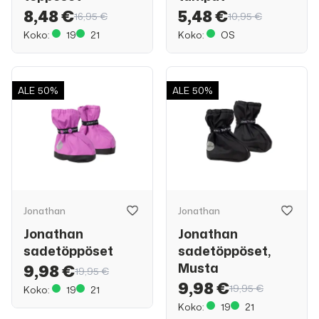
8,48 €
5,48 €
16,95 €
10,95 €
Koko:
19
21
Koko:
OS
ALE
50%
ALE
50%
Jonathan
Jonathan
Jonathan
Jonathan
sadetöppöset
sadetöppöset,
Musta
9,98 €
19,95 €
9,98 €
19,95 €
Koko:
19
21
Koko:
19
21