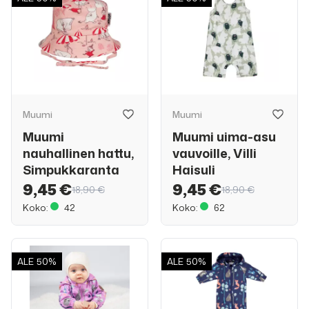
Muumi
Muumi
Muumi
Muumi uima-asu
nauhallinen hattu,
vauvoille, Villi
Simpukkaranta
Haisuli
9,45 €
9,45 €
18,90 €
18,90 €
Koko:
42
Koko:
62
ALE
50%
ALE
50%