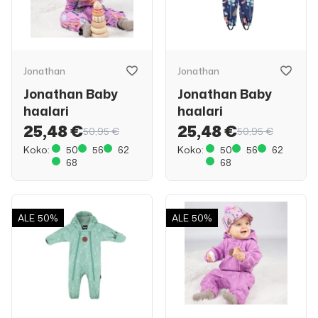
Jonathan
Jonathan
Jonathan Baby
Jonathan Baby
haalari
haalari
25,48 €
25,48 €
50,95 €
50,95 €
Koko:
50
56
62
Koko:
50
56
62
68
68
ALE
50%
ALE
50%