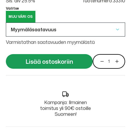
Sis. alv 25.5%
Tuotenumero:33310
Valitse
MUU VÄRI OS
Myymäläsaatavuus
Varmistathan saatavuuden myymälästä
Lisää ostoskoriin
Kampanja: Ilmainen
toimitus yli 90€ ostoille
Suomeen!