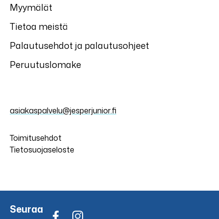
Myymälät
Tietoa meistä
Palautusehdot ja palautusohjeet
Peruutuslomake
asiakaspalvelu@jesperjunior.fi
Toimitusehdot
Tietosuojaseloste
Seuraa