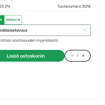
v 25.5%
Tuotenumero:31214
 S
PINKKI M
mäläsaatavuus
tathan saatavuuden myymälästä
Lisää ostoskoriin