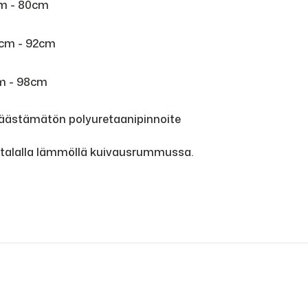
cm - 80cm
0cm - 92cm
cm - 98cm
 päästämätön polyuretaanipinnoite
atalalla lämmöllä kuivausrummussa.