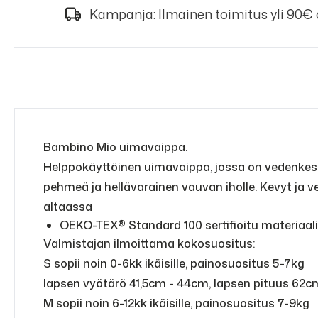
Kampanja: Ilmainen toimitus yli 90€
Bambino Mio uimavaippa.
Helppokäyttöinen uimavaippa, jossa on vedenkest
pehmeä ja hellävarainen vauvan iholle. Kevyt ja v
altaassa
OEKO-TEX® Standard 100 sertifioitu materiaali
Valmistajan ilmoittama kokosuositus:
S sopii noin 0-6kk ikäisille, painosuositus 5-7kg
lapsen vyötärö 41,5cm - 44cm, lapsen pituus 62
M sopii noin 6-12kk ikäisille, painosuositus 7-9kg