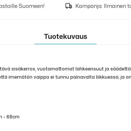
 ostoille Suomeen!
Kampanja: Ilmainen to
Tuotekuvaus
ävä sisäkerros, vuotamattomat lahkeensuut ja säädettävä
että imemätön vaippa ei tunnu painavalta liikkuessa, ja o
cm - 68cm