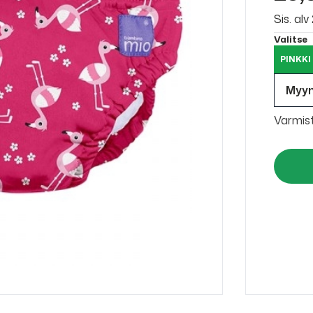
Sis. al
Valitse
PINKKI
Myy
Varmis