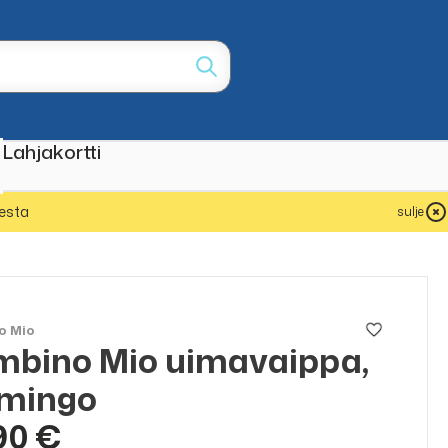
Lahjakortti
esta
sulje
o Mio
bino Mio uimavaippa,
amingo
90 €