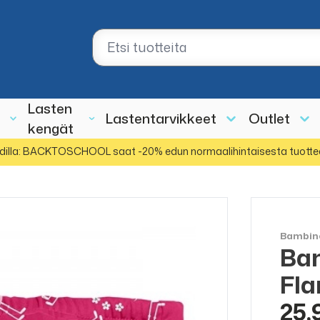
Lasten
Lastentarvikkeet
Outlet
kengät
dilla: BACKTOSCHOOL saat -20% edun normaalihintaisesta tuotte
Bambin
Bam
Fl
25,