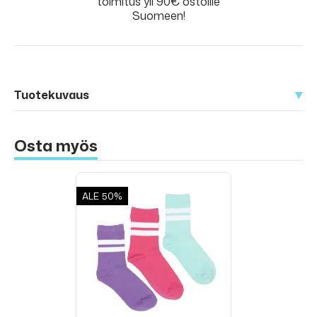
toimitus yli 90€ ostoille
Suomeen!
Tuotekuvaus
Osta myös
ALE
50%