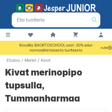
Koodilla: BACKTOSCHOOL saat -20% edun
sulje
normaalihintaisesta tuotteesta
Etusivu
/
Merkit
/
Kivat
Kivat merinopipo
tupsulla,
Tummanharmaa