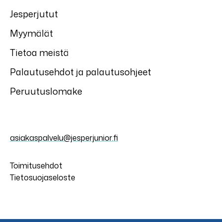
Jesperjutut
Myymälät
Tietoa meistä
Palautusehdot ja palautusohjeet
Peruutuslomake
asiakaspalvelu@jesperjunior.fi
Toimitusehdot
Tietosuojaseloste