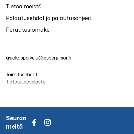
Tietoa meistä
Palautusehdot ja palautusohjeet
Peruutuslomake
asiakaspalvelu@jesperjunior.fi
Toimitusehdot
Tietosuojaseloste
Seuraa
meitä