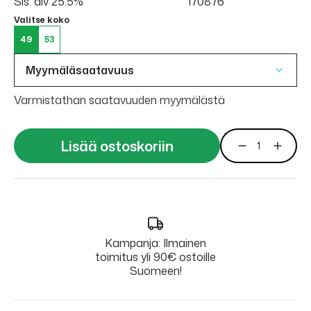
Sis. alv 25.5%
170876
Valitse koko
49
53
Myymäläsaatavuus
Varmistathan saatavuuden myymälästä
Lisää ostoskoriin
Kampanja: Ilmainen
toimitus yli 90€ ostoille
Suomeen!