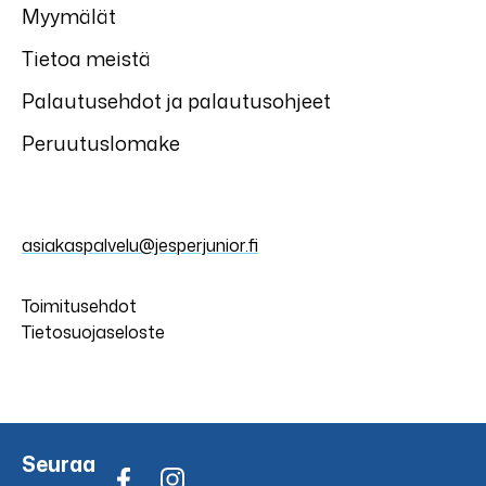
Myymälät
Tietoa meistä
Palautusehdot ja palautusohjeet
Peruutuslomake
asiakaspalvelu@jesperjunior.fi
Toimitusehdot
Tietosuojaseloste
Seuraa