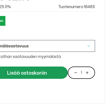
v 25.5%
Tuotenumero:16485
en
mäläsaatavuus
tathan saatavuuden myymälästä
Lisää ostoskoriin