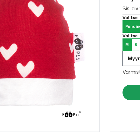
Sis. al
Valitse
Punain
Valitse
M
S
Myy
Varmis