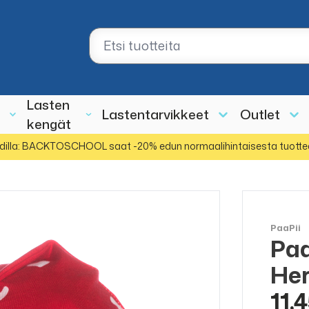
Lasten
Lastentarvikkeet
Outlet
kengät
dilla: BACKTOSCHOOL saat -20% edun normaalihintaisesta tuotte
PaaPii
Paa
Her
11,