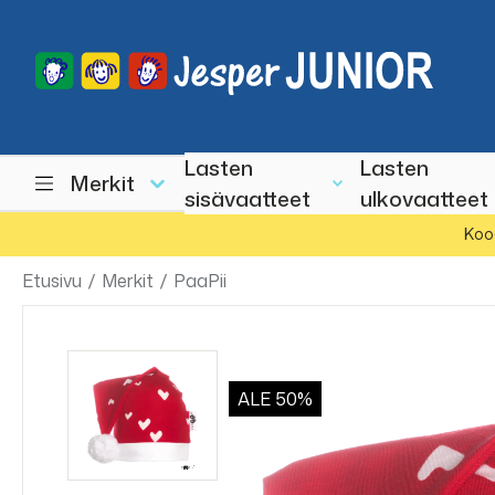
Lasten
Lasten
Merkit
sisävaatteet
ulkovaatteet
Koo
Etusivu
/
Merkit
/
PaaPii
ALE
50%