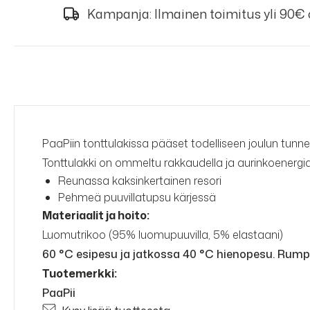
Kampanja: Ilmainen toimitus yli 90€
PaaPiin tonttulakissa pääset todelliseen joulun tunn
Tonttulakki on ommeltu rakkaudella ja aurinkoener
Reunassa kaksinkertainen resori
Pehmeä puuvillatupsu kärjessä
Materiaalit ja h
oito:
Luomutrikoo (95% luomupuuvilla, 5% elastaani)
60 °C esipesu ja jatkossa 40 °C hienopesu. Rumpu
Tuotemerkki:
PaaPii