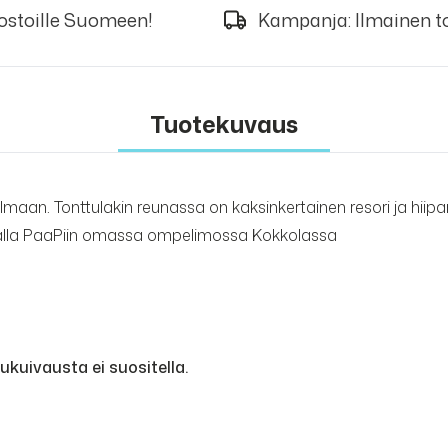
 ostoille Suomeen!
Kampanja: Ilmainen to
Tuotekuvaus
elmaan. Tonttulakin reunassa on kaksinkertainen resori ja hiip
gialla PaaPiin omassa ompelimossa Kokkolassa
kuivausta ei suositella.