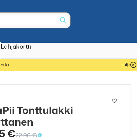
Lahjakortti
esta
sulje
Pii Tonttulakki
ttanen
45 €
22,90 €