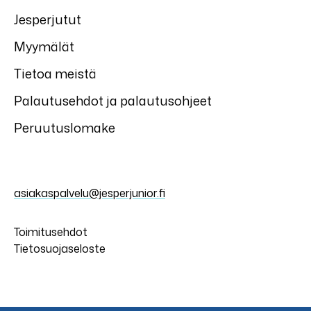
Jesperjutut
Myymälät
Tietoa meistä
Palautusehdot ja palautusohjeet
Peruutuslomake
asiakaspalvelu@jesperjunior.fi
Toimitusehdot
Tietosuojaseloste