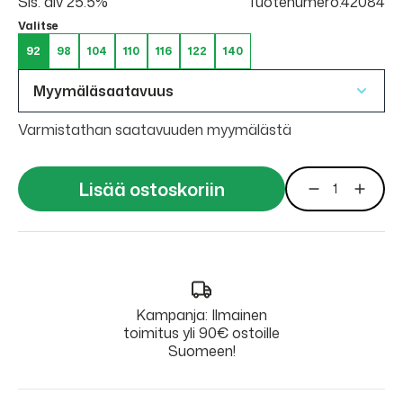
Sis. alv 25.5%
Tuotenumero:42084
Valitse
92
98
104
110
116
122
140
Myymäläsaatavuus
Varmistathan saatavuuden myymälästä
Lisää ostoskoriin
Kampanja: Ilmainen
toimitus yli 90€ ostoille
Suomeen!