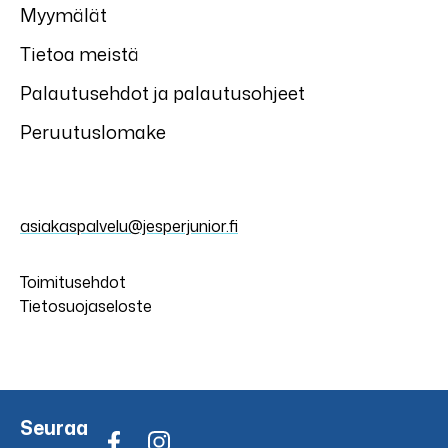
Myymälät
Tietoa meistä
Palautusehdot ja palautusohjeet
Peruutuslomake
asiakaspalvelu@jesperjunior.fi
Toimitusehdot
Tietosuojaseloste
Seuraa