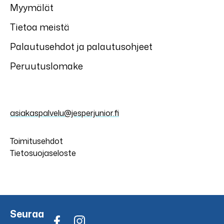
Myymälät
Tietoa meistä
Palautusehdot ja palautusohjeet
Peruutuslomake
asiakaspalvelu@jesperjunior.fi
Toimitusehdot
Tietosuojaseloste
Seuraa