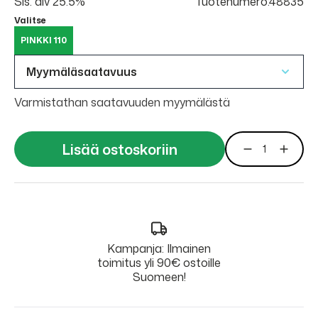
Sis. alv 25.5%
Tuotenumero:48835
Valitse
PINKKI 110
Myymäläsaatavuus
Varmistathan saatavuuden myymälästä
Lisää ostoskoriin
Kampanja: Ilmainen
toimitus yli 90€ ostoille
Suomeen!