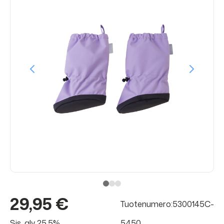
29,95 €
Tuotenumero:5300145C-
Sis. alv 25.5%
5450