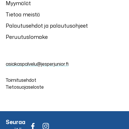
Myymälät
Tietoa meistä
Palautusehdot ja palautusohjeet
Peruutuslomake
asiakaspalvelu@jesperjunior.fi
Toimitusehdot
Tietosuojaseloste
Seuraa