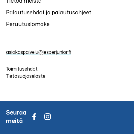
Tietoa meistä
Palautusehdot ja palautusohjeet
Peruutuslomake
asiakaspalvelu@jesperjunior.fi
Toimitusehdot
Tietosuojaseloste
Seuraa
meitä