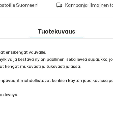
 ostoille Suomeen!
Kampanja: Ilmainen to
Tuotekuvaus
ät ensikengät vauvalle.
hylkivä ja kestävä nylon päällinen, sekä leveä suuaukko, 
t kengät mukavasti ja tukevasti jalassa.
mpövuorit mahdollistavat kenkien käytön jopa kovissa p
an leveys