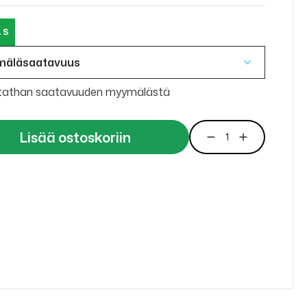
 S
mäläsaatavuus
tathan saatavuuden myymälästä
Lisää ostoskoriin