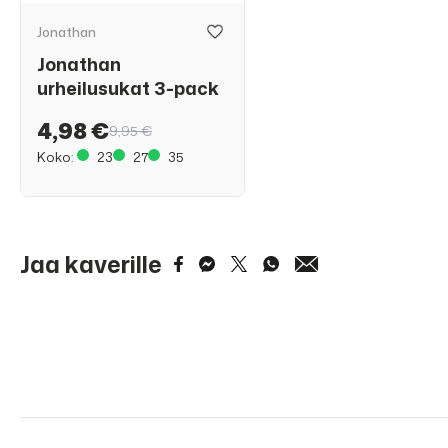
Jonathan
Jonathan
urheilusukat 3-pack
4,98 €
9,95 €
Koko:
23
27
35
Jaa kaverille