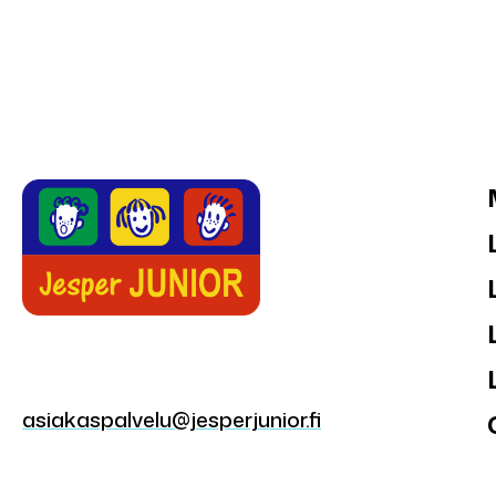
asiakaspalvelu@jesperjunior.fi