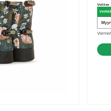
Valitse
VIHREÄ
Myy
Varmis