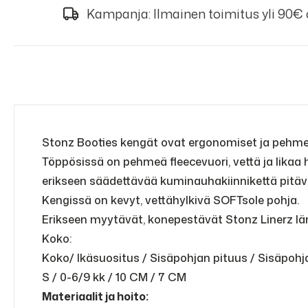
Kampanja: Ilmainen toimitus yli 90€
Stonz Booties kengät ovat ergonomiset ja pehme
Töppösissä on pehmeä fleecevuori, vettä ja likaa 
erikseen säädettävää kuminauhakiinnikettä pitävä
Kengissä on kevyt, vettähylkivä SOFTsole pohja.
Erikseen myytävät, konepestävät Stonz Linerz lä
Koko:
Koko/ Ikäsuositus / Sisäpohjan pituus / Sisäpohj
S / 0-6/9 kk / 10 CM / 7 CM
Materiaalit ja hoito: