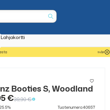
Lahjakortti
esta
sulje
nz Booties S, Woodland
95 €
39,90 €
v 25.5%
Tuotenumero:40657