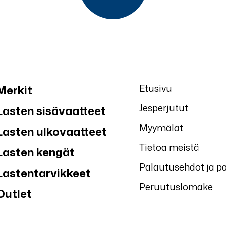
Etusivu
Merkit
Jesperjutut
Lasten sisävaatteet
Myymälät
Lasten ulkovaatteet
Tietoa meistä
Lasten kengät
Palautusehdot ja p
Lastentarvikkeet
Peruutuslomake
Outlet