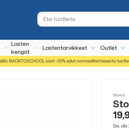
Lasten
Lastentarvikkeet
Outlet
kengät
dilla: BACKTOSCHOOL saat -20% edun normaalihintaisesta tuotte
Stonz
Sto
19,
Sis. al