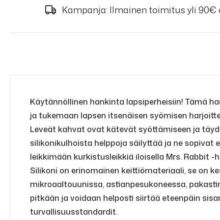
Kampanja: Ilmainen toimitus yli 90€
Käytännöllinen hankinta lapsiperheisiin! Tämä ha
ja tukemaan lapsen itsenäisen syömisen harjoitte
Leveät kahvat ovat kätevät syöttämiseen ja täydel
silikonikulhoista helppoja säilyttää ja ne sopiva
leikkimään kurkistusleikkiä iloisella Mrs. Rabbit -
Silikoni on erinomainen keittiömateriaali, se on ke
mikroaaltouunissa, astianpesukoneessa, pakasti
pitkään ja voidaan helposti siirtää eteenpäin sisar
turvallisuusstandardit.