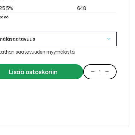
v 25.5%
648
 koko
mäläsaatavuus
tathan saatavuuden myymälästä
Lisää ostoskoriin