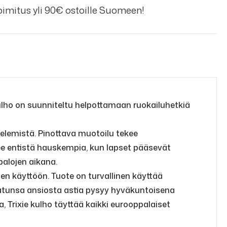
imitus yli 90€ ostoille Suomeen!
kulho on suunniteltu helpottamaan ruokailuhetkiä
itelemistä. Pinottava muotoilu tekee
ulee entistä hauskempia, kun lapset pääsevät
palojen aikana.
rjen käyttöön. Tuote on turvallinen käyttää
atunsa ansiosta astia pysyy hyväkuntoisena
a, Trixie kulho täyttää kaikki eurooppalaiset