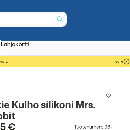
Lahjakortti
esta
sulje
xie Kulho silikoni Mrs.
bit
95 €
Tuotenumero:96-