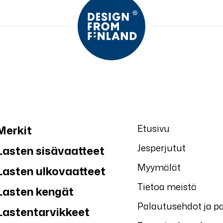
Etusivu
Merkit
Jesperjutut
Lasten sisävaatteet
Myymälät
Lasten ulkovaatteet
Tietoa meistä
Lasten kengät
Palautusehdot ja p
Lastentarvikkeet