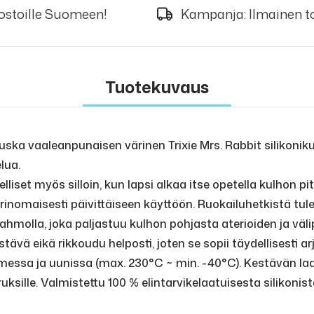
 ostoille Suomeen!
Kampanja: Ilmainen to
Tuotekuvaus
uska vaaleanpunaisen värinen Trixie Mrs. Rabbit silikoni
lua.
liset myös silloin, kun lapsi alkaa itse opetella kulhon p
t erinomaisesti päivittäiseen käyttöön. Ruokailuhetkistä t
hahmolla, joka paljastuu kulhon pohjasta aterioiden ja väli
stävä eikä rikkoudu helposti, joten se sopii täydellisesti a
messa ja uunissa (max. 230°C ~ min. -40°C). Kestävän la
uksille. Valmistettu 100 % elintarvikelaatuisesta silikonist