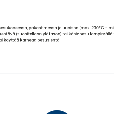
npesukoneessa, pakastimessa ja uunissa (max. 230°C ~ min
tävä (suositellaan ylätasoa) tai käsinpesu lämpimällä v
ä tai käyttää karheaa pesusientä.