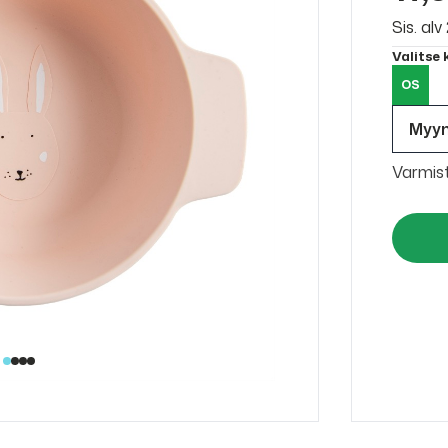
Sis. al
Valitse
OS
Myy
Varmis