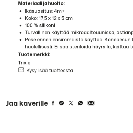
Materiaali ja huolto:
Ikäsuositus: 4m+
Koko: 17,5 x 12 x 5 cm
100 % silikoni
Turvallinen käyttää mikroaaltouunissa, astia
Pese ennen ensimmäistä käyttöä. Konepesun kes
huolellisesti. Ei saa steriloida höyryllä, keittä
Tuotemerkki:
Trixie
Kysy lisää tuotteesta
Jaa kaverille