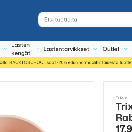
Lasten
Lastentarvikkeet
Outlet
kengät
dilla: BACKTOSCHOOL saat -20% edun normaalihintaisesta tuotte
Trixie
Tri
Rab
17,