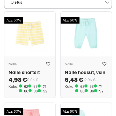
ALE
50%
ALE
50%
Nalle
Nalle
Nalle shortsit
Nalle housut, vsin
4,98 €
6,48 €
9,95 €
12,95 €
Koko:
62
68
74
Koko:
62
68
74
80
86
92
80
86
92
ALE
50%
ALE
50%