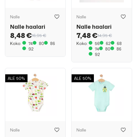
Nalle
Nalle
Nalle haalari
Nalle haalari
8,48 €
7,48 €
16,95 €
14,95 €
Koko:
74
80
86
Koko:
56
62
68
92
74
80
86
92
ALE
50%
ALE
50%
Nalle
Nalle