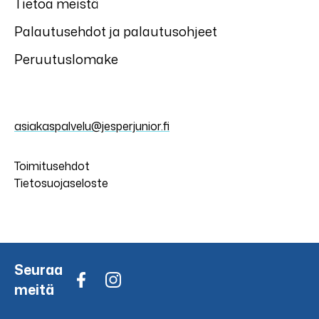
Tietoa meistä
Palautusehdot ja palautusohjeet
Peruutuslomake
asiakaspalvelu@jesperjunior.fi
Toimitusehdot
Tietosuojaseloste
Seuraa
meitä