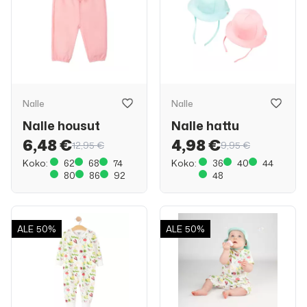
Nalle
Nalle
Nalle housut
Nalle hattu
6,48 €
4,98 €
12,95 €
9,95 €
Koko:
62
68
74
Koko:
36
40
44
80
86
92
48
ALE
50%
ALE
50%